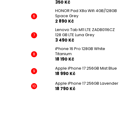
350 Kč
HONOR Pad X8a Wifi 4GB/128GB
Space Grey
2 890 Kč
Lenovo Tab M11 LTE ZADB0116CZ
128 GB LTE Luna Grey
3 490 Kč
iPhone 16 Pro 128GB White
Titanium
18 190 Kč
Apple iPhone 17 256GB Mist Blue
18 990 Kč
Apple iPhone 17 256GB Lavender
18 790 Kč