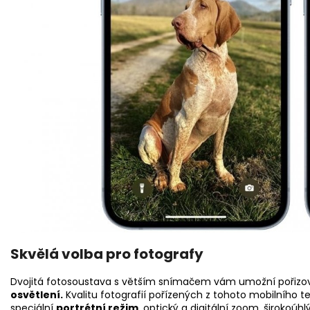
Skvělá volba pro fotografy
Dvojitá fotosoustava s větším snímačem vám umožní pořizovat 
osvětlení.
Kvalitu fotografií pořízených z tohoto mobilního t
speciální
portrétní
režim
, optický a digitální zoom, širokoúh