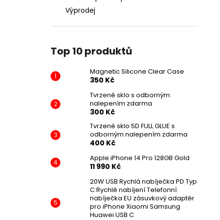
Výprodej
Top 10 produktů
Magnetic Silicone Clear Case
350 Kč
Tvrzené sklo s odborným
nalepením zdarma
300 Kč
Tvrzené sklo 5D FULL GLUE s
odborným nalepením zdarma
400 Kč
Apple iPhone 14 Pro 128GB Gold
11 990 Kč
20W USB Rychlá nabíječka PD Typ
C Rychlé nabíjení Telefonní
nabíječka EU zásuvkový adaptér
pro iPhone Xiaomi Samsung
Huawei USB C