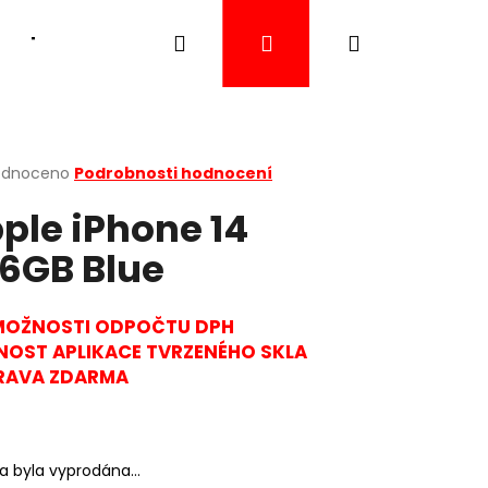
Hledat
Přihlášení
Nákupní
Tablety
Chytré hodinky
Akční nabídka
košík
rné
odnoceno
Podrobnosti hodnocení
cení
ple iPhone 14
ktu
6GB Blue
ček.
MOŽNOSTI ODPOČTU DPH
OST APLIKACE TVRZENÉHO SKLA
RAVA ZDARMA
Následující
ka byla vyprodána…