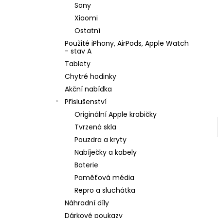
e
MAGNETIC SILICONE CLEAR CASE
Sony
l
350 Kč
Xiaomi
Ostatní
Použité iPhony, AirPods, Apple Watch
- stav A
Tablety
Chytré hodinky
Akční nabídka
Příslušenství
Originální Apple krabičky
Tvrzená skla
Pouzdra a kryty
Nabíječky a kabely
Baterie
Paměťová média
Repro a sluchátka
Náhradní díly
Dárkové poukazy