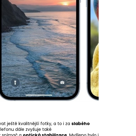
ještě kvalitnější fotky, a to i za
slabého
elefonu dále zvyšuje také
lý snímač a
optická
stabilizace
. Myšleno bylo i