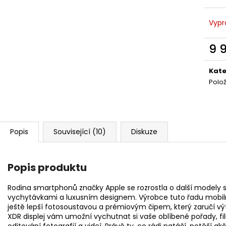
TVRZENÉ SKLO S ODBORNÝM NALEPENÍM
TVRZENÉ SKLO 5D
ZDARMA
ODBORNÝM NAL
Vypr
300 Kč
400 Kč
9 
Měr
cena
Kate
Polo
Popis
Související (10)
Diskuze
Popis produktu
Rodina smartphonů značky Apple se rozrostla o další modely s
vychytávkami a luxusním designem. Výrobce tuto řadu mobilníc
ještě lepší fotosoustavou a prémiovým čipem, který zaručí vý
XDR displej vám umožní vychutnat si vaše oblíbené pořady, fil
editování fotografií a videí. Právě ty, co rádi natáčí, potěší 