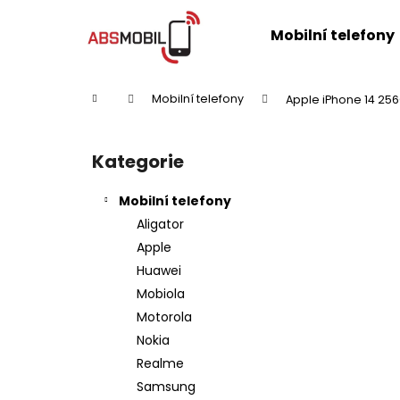
K
Přejít
na
o
Mobilní telefony
obsah
Zpět
Zpět
š
do
do
í
k
obchodu
obchodu
Domů
Mobilní telefony
Apple iPhone 14 25
P
o
Kategorie
Přeskočit
s
kategorie
t
Mobilní telefony
r
Aligator
a
Apple
n
Huawei
n
Mobiola
í
Motorola
p
Nokia
a
Realme
n
Samsung