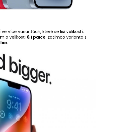
e více variantách, které se liší velikostí,
m o velikosti
6,1 palce
, zatímco varianta s
alce
.