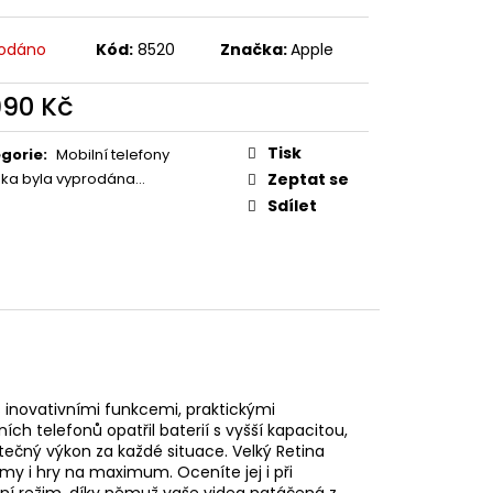
 FULL GLUE S
EPENÍM ZDARMA
odáno
Kód:
8520
Značka:
Apple
990 Kč
ná
:
Tisk
gorie
:
Mobilní telefony
žka byla vyprodána…
Zeptat se
Sdílet
 inovativními funkcemi, praktickými
h telefonů opatřil baterií s vyšší kapacitou,
tečný výkon za každé situace. Velký Retina
my i hry na maximum. Oceníte jej i při
akční režim, díky němuž vaše videa natáčená z