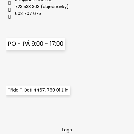
SAMSUNG
i
723 533 303 (objednávky)
HUAWEI
s
USB
603 707 675
u
C
350
Kč
PO - PÁ 9:00 - 17:00
Třída T. Bati 4467, 760 01 Zlín
Logo