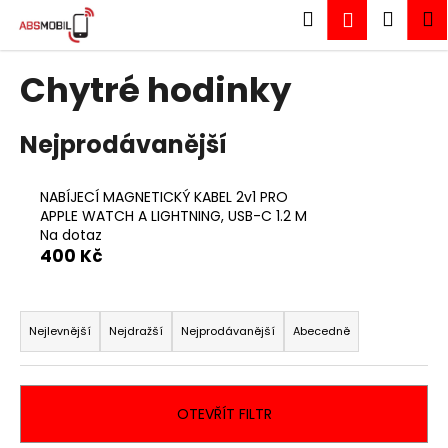
K
Přejít
Hledat
Náku
M
Přihlášen
na
o
obsah
Zpět
Zpět
košík
š
Chytré hodinky
í
C
k
o
Nejprodávanější
p
o
NABÍJECÍ MAGNETICKÝ KABEL 2v1 PRO
t
APPLE WATCH A LIGHTNING, USB-C 1.2 M
ř
Na dotaz
400 Kč
e
b
Ř
u
a
Nejlevnější
Nejdražší
Nejprodávanější
Abecedně
j
z
e
e
t
n
OTEVŘÍT FILTR
e
í
n