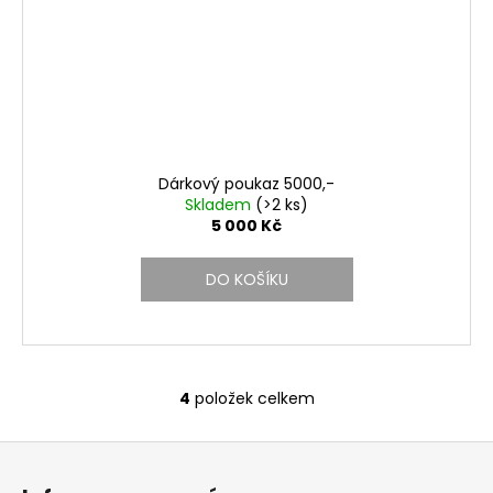
Dárkový poukaz 5000,-
Skladem
(>2 ks)
5 000 Kč
DO KOŠÍKU
4
položek celkem
O
v
Z
l
á
á