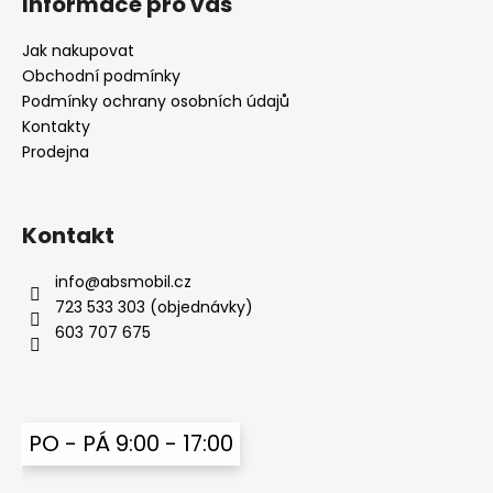
Informace pro vás
d
p
a
a
Jak nakupovat
c
t
Obchodní podmínky
í
í
Podmínky ochrany osobních údajů
p
Kontakty
r
Prodejna
v
k
y
v
Kontakt
ý
p
info
@
absmobil.cz
i
723 533 303 (objednávky)
s
603 707 675
u
PO - PÁ 9:00 - 17:00