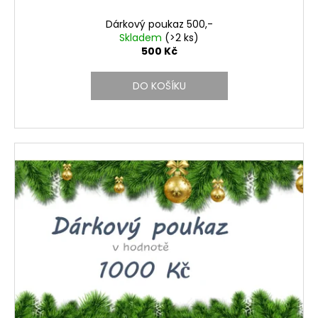
č
t
u
ů
Dárkový poukaz 500,-
j
Skladem
(>2 ks)
e
500 Kč
m
e
DO KOŠÍKU
MAGNETIC
SILICONE
CLEAR
CASE
350
Kč