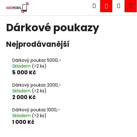
K
Přejít
Hledat
Náku
M
Přihlášen
na
o
obsah
Zpět
Zpět
košík
š
Dárkové poukazy
í
C
k
o
Nejprodávanější
p
o
Dárkový poukaz 5000,-
t
Skladem
(>2 ks)
ř
5 000 Kč
e
Dárkový poukaz 2000,-
b
Skladem
(>2 ks)
u
2 000 Kč
j
Dárkový poukaz 1000,-
e
Skladem
(>2 ks)
t
1 000 Kč
e
n