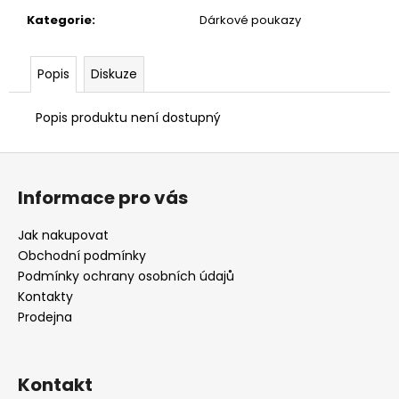
č
u
Kategorie
:
Dárkové poukazy
j
e
Popis
Diskuze
m
e
Popis produktu není dostupný
TVRZENÉ
Z
SKLO
á
S
Informace pro vás
ODBORNÝM
p
NALEPENÍM
ZDARMA
a
Jak nakupovat
t
300
Obchodní podmínky
Kč
í
Podmínky ochrany osobních údajů
Kontakty
Prodejna
Kontakt