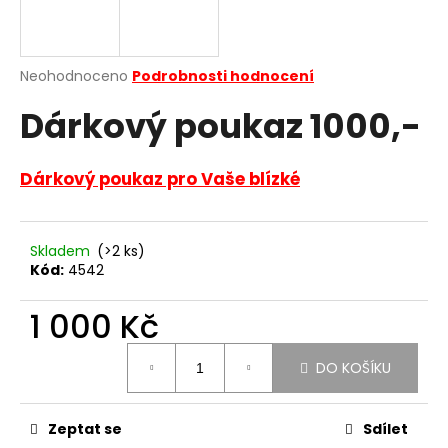
a
j
í
Průměrné
Neohodnoceno
Podrobnosti hodnocení
hodnocení
t
Dárkový poukaz 1000,-
produktu
?
je
0,0
z
Dárkový poukaz pro Vaše blízké
5
hvězdiček.
HLEDAT
Skladem
(>2 ks)
Kód:
4542
1 000 Kč
D
o
Měrná
p
DO KOŠÍKU
cena:
o
r
u
Zeptat se
Sdílet