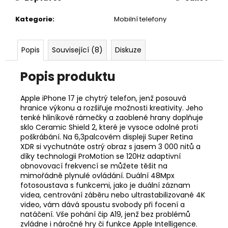
č
u
Kategorie
:
Mobilní telefony
j
e
m
Popis
Související (8)
Diskuze
e
Popis produktu
APPLE
IPHONE
Apple iPhone 17 je chytrý telefon, jenž posouvá
17
hranice výkonu a rozšiřuje možnosti kreativity. Jeho
256GB
tenké hliníkové rámečky a zaoblené hrany doplňuje
MIST
sklo Ceramic Shield 2, které je vysoce odolné proti
BLUE
poškrábání. Na 6,3palcovém displeji Super Retina
18
XDR si vychutnáte ostrý obraz s jasem 3 000 nitů a
490
díky technologii ProMotion se 120Hz adaptivní
Kč
obnovovací frekvencí se můžete těšit na
mimořádně plynulé ovládání. Duální 48Mpx
fotosoustava s funkcemi, jako je duální záznam
videa, centrování záběru nebo ultrastabilizované 4K
video, vám dává spoustu svobody při focení a
natáčení. Vše pohání čip A19, jenž bez problémů
zvládne i náročné hry či funkce Apple Intelligence.