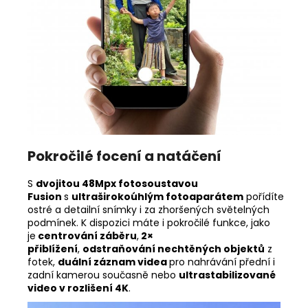
Pokročilé focení a natáčení
S
dvojitou 48Mpx fotosoustavou
Fusion
s
ultraširokoúhlým
fotoaparátem
pořídíte
ostré a detailní snímky i za zhoršených světelných
podmínek. K dispozici máte i pokročilé funkce, jako
je
centrování záběru
,
2×
přiblížení
,
odstraňování nechtěných objektů
z
fotek,
duální záznam videa
pro nahrávání přední i
zadní kamerou současně nebo
ultrastabilizované
video v rozlišení 4K
.