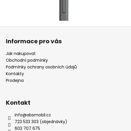
Z
á
Informace pro vás
p
a
Jak nakupovat
t
Obchodní podmínky
í
Podmínky ochrany osobních údajů
Kontakty
Prodejna
Kontakt
info
@
absmobil.cz
723 533 303 (objednávky)
603 707 675