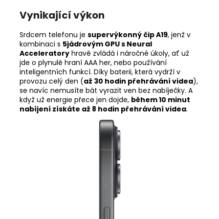
Vynikající výkon
Srdcem telefonu je
supervýkonný čip A19
, jenž v
kombinaci s
5jádrovým GPU s Neural
Acceleratory
hravě zvládá i náročné úkoly, ať už
jde o plynulé hraní AAA her, nebo používání
inteligentních funkcí. Díky baterii, která vydrží v
provozu celý den (
až 30 hodin přehrávání videa
),
se navíc nemusíte bát vyrazit ven bez nabíječky. A
když už energie přece jen dojde,
během 10 minut
nabíjení získáte až 8 hodin přehrávání videa
.