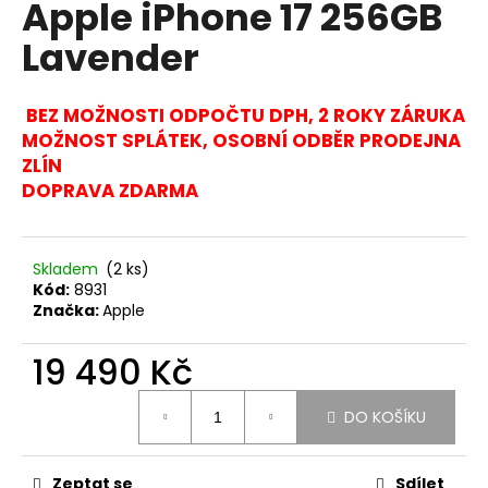
Apple iPhone 17 256GB
produktu
a
je
Lavender
0,0
j
z
í
5
t
hvězdiček.
BEZ MOŽNOSTI ODPOČTU DPH, 2 ROKY ZÁRUKA
?
MOŽNOST SPLÁTEK, OSOBNÍ ODBĚR PRODEJNA
ZLÍN
DOPRAVA ZDARMA
HLEDAT
Skladem
(2 ks)
Kód:
8931
Značka:
Apple
D
19 490 Kč
o
p
Měrná
o
DO KOŠÍKU
cena:
r
u
Zeptat se
Sdílet