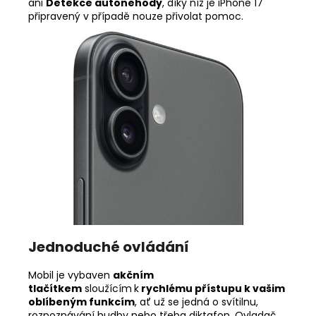
ani
Detekce autonehody
, díky níž je iPhone 17
připravený v případě nouze přivolat pomoc.
Jednoduché ovládání
Mobil je vybaven
akčním
tlačítkem
sloužícím
k
rychlému přístupu k vašim
oblíbeným funkcím
, ať už se jedná o svítilnu,
rozpoznávání hudby nebo třeba diktafon. Ovladač