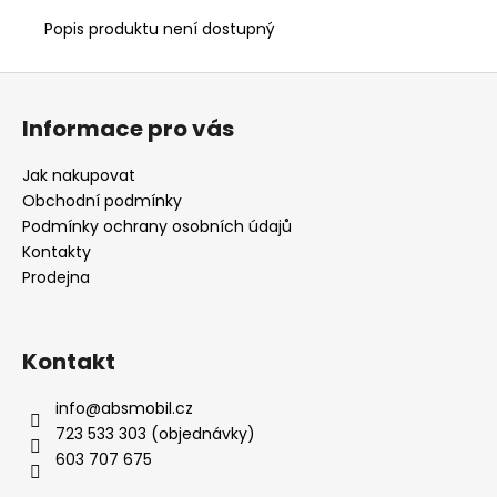
č
u
Popis produktu není dostupný
j
e
Z
m
á
e
Informace pro vás
p
a
Jak nakupovat
APPLE
t
Obchodní podmínky
IPHONE
í
14
Podmínky ochrany osobních údajů
PRO
Kontakty
128GB
Prodejna
GOLD
11
990
Kč
Kontakt
info
@
absmobil.cz
723 533 303 (objednávky)
603 707 675