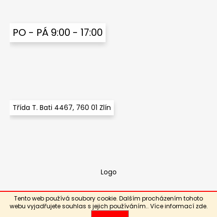
PO - PÁ 9:00 - 17:00
Třída T. Bati 4467, 760 01 Zlín
Logo
Tento web používá soubory cookie. Dalším procházením tohoto
Vytvořil Shoptet
webu vyjadřujete souhlas s jejich používáním.. Více informací
zde
.
Copyright 2026
ABS Mobil
. Všechna práva vyhrazena.