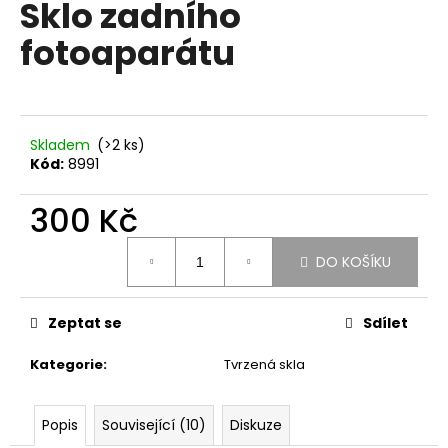
Sklo zadního
produktu
a
je
fotoaparátu
0,0
j
z
í
5
t
hvězdiček.
?
Skladem
(>2 ks)
Kód:
8991
300 Kč
HLEDAT
Měrná
DO KOŠÍKU
cena:
D
Zeptat se
Sdílet
o
p
Kategorie
:
Tvrzená skla
o
r
u
Popis
Související (10)
Diskuze