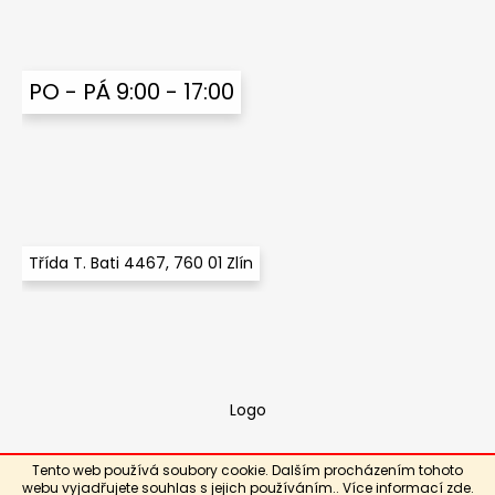
PO - PÁ 9:00 - 17:00
Třída T. Bati 4467, 760 01 Zlín
Logo
Tento web používá soubory cookie. Dalším procházením tohoto
Vytvořil Shoptet
webu vyjadřujete souhlas s jejich používáním.. Více informací
zde
.