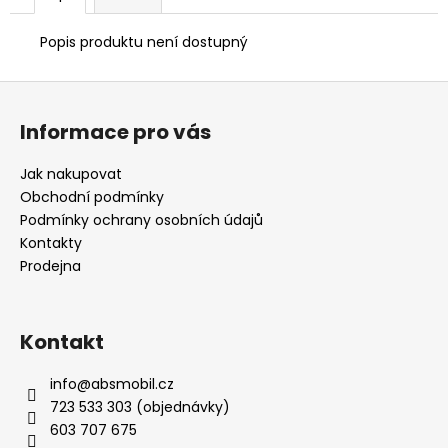
č
u
Popis produktu není dostupný
j
e
m
Z
e
á
Informace pro vás
p
a
MAGNETIC
Jak nakupovat
SILICONE
t
Obchodní podmínky
CLEAR
í
Podmínky ochrany osobních údajů
CASE
Kontakty
350
Kč
Prodejna
Kontakt
info
@
absmobil.cz
723 533 303 (objednávky)
603 707 675