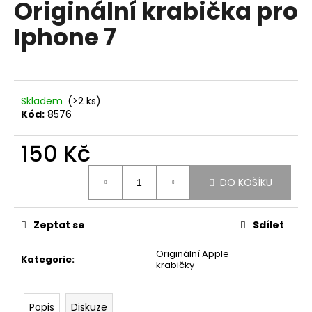
Originální krabička pro
produktu
a
je
Iphone 7
0,0
j
z
í
5
t
hvězdiček.
?
Skladem
(>2 ks)
Kód:
8576
150 Kč
HLEDAT
Měrná
DO KOŠÍKU
cena:
D
Zeptat se
Sdílet
o
p
Originální Apple
Kategorie
:
o
krabičky
r
u
Popis
Diskuze