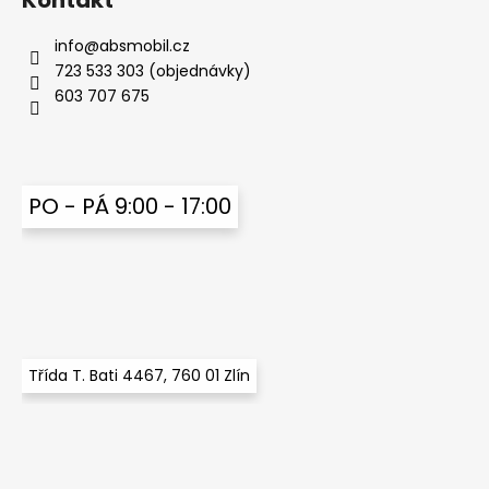
Kontakt
a
info
@
absmobil.cz
j
723 533 303 (objednávky)
í
603 707 675
t
?
PO - PÁ 9:00 - 17:00
HLEDAT
D
o
Třída T. Bati 4467, 760 01 Zlín
p
o
r
u