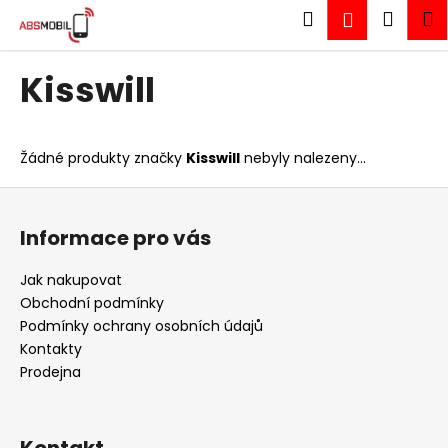
K
Přejít
Hledat
Náku
M
Přihlášen
na
o
obsah
Zpět
Zpět
košík
š
Kisswill
í
C
k
o
p
Žádné produkty značky
Kisswill
nebyly nalezeny...
o
Z
t
á
ř
Informace pro vás
p
e
a
Jak nakupovat
b
t
Obchodní podmínky
u
í
Podmínky ochrany osobních údajů
j
Kontakty
e
Prodejna
t
e
n