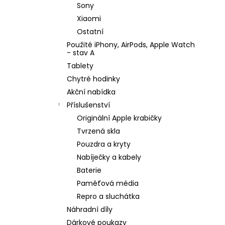
e
MAGNETIC SILICONE CLEAR CASE
Sony
l
350 Kč
Xiaomi
Ostatní
Použité iPhony, AirPods, Apple Watch
- stav A
Tablety
Chytré hodinky
Akční nabídka
Příslušenství
Originální Apple krabičky
Tvrzená skla
Pouzdra a kryty
Nabíječky a kabely
Baterie
Paměťová média
Repro a sluchátka
Náhradní díly
Dárkové poukazy