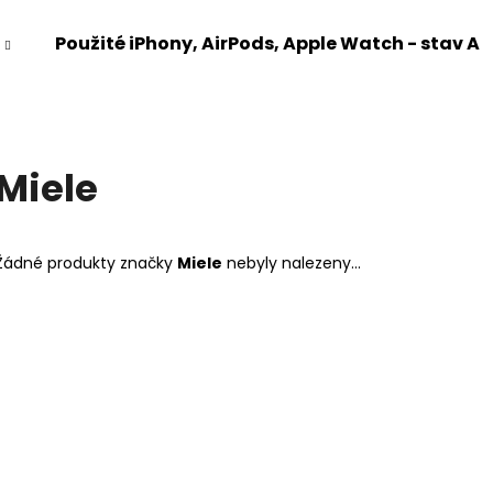
Použité iPhony, AirPods, Apple Watch - stav A
Co potřebujete najít?
Miele
HLEDAT
Žádné produkty značky
Miele
nebyly nalezeny...
Doporučujeme