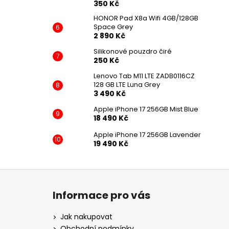
350 Kč
HONOR Pad X8a Wifi 4GB/128GB
Space Grey
2 890 Kč
Silikonové pouzdro čiré
250 Kč
Lenovo Tab M11 LTE ZADB0116CZ
128 GB LTE Luna Grey
3 490 Kč
Apple iPhone 17 256GB Mist Blue
18 490 Kč
Apple iPhone 17 256GB Lavender
19 490 Kč
Z
á
Informace pro vás
p
a
Jak nakupovat
t
Obchodní podmínky