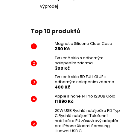
Výprodej
Top 10 produktů
Magnetic Silicone Clear Case
350 Kč
Tvrzené sklo s odborným
nalepením zdarma
300 Kč
Tvrzené sklo 5D FULL GLUE s
odborným nalepením zdarma
400 Kč
Apple iPhone 14 Pro 128GB Gold
11 990 Kč
20W USB Rychlá nabíječka PD Typ
C Rychlé nabíjení Telefonní
nabíječka EU zásuvkový adaptér
pro iPhone Xiaomi Samsung
Huawei USB C