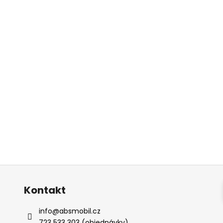
Kontakt
info
@
absmobil.cz
723 533 303 (objednávky)