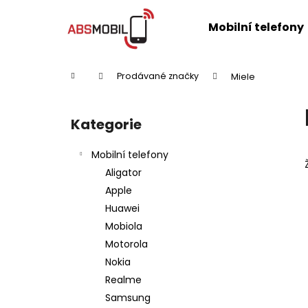
K
Přejít
na
o
Mobilní telefony
obsah
Zpět
Zpět
š
do
do
í
k
obchodu
obchodu
Domů
Prodávané značky
Miele
P
o
Kategorie
Přeskočit
s
kategorie
t
Mobilní telefony
r
Aligator
a
Apple
n
Huawei
n
Mobiola
í
Motorola
p
Nokia
a
Realme
n
Samsung