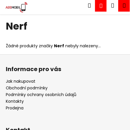
K
Přejít
Hledat
Náku
M
Přihlášen
na
o
obsah
Zpět
Zpět
košík
š
Nerf
í
C
k
o
p
Žádné produkty značky
Nerf
nebyly nalezeny...
o
Z
t
á
ř
Informace pro vás
p
e
a
Jak nakupovat
b
t
Obchodní podmínky
u
í
Podmínky ochrany osobních údajů
j
Kontakty
e
Prodejna
t
e
n