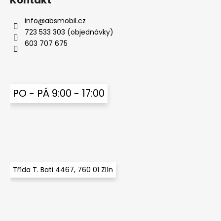
Kontakt
a
info
@
absmobil.cz
j
723 533 303 (objednávky)
í
603 707 675
t
?
PO - PÁ 9:00 - 17:00
HLEDAT
D
o
Třída T. Bati 4467, 760 01 Zlín
p
o
r
u