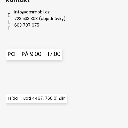
Kontakt
a
info
@
absmobil.cz
j
723 533 303 (objednávky)
í
603 707 675
t
?
PO - PÁ 9:00 - 17:00
HLEDAT
D
o
Třída T. Bati 4467, 760 01 Zlín
p
o
r
u