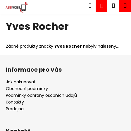
K
Přejít
Hledat
Náku
M
Přihlášen
na
o
obsah
Zpět
Zpět
košík
š
Yves Rocher
í
C
k
o
p
Žádné produkty značky
Yves Rocher
nebyly nalezeny...
o
Z
t
á
ř
Informace pro vás
p
e
a
Jak nakupovat
b
t
Obchodní podmínky
u
í
Podmínky ochrany osobních údajů
j
Kontakty
e
Prodejna
t
e
n