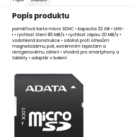
č
u
j
Popis produktu
e
m
paměťová karta micro SDHC • kapacita 32 GB • UHS-
e
I • rychlost čtení 85 MB/s • rychlost zápisu 20 MB/s •
vodotěsná konstrukce • odolná proti otřesům
magnetickému poli, extrémním teplotám a
rentgenovému záření • vhodná pro smartphony a
SILIKONOVÉ
POUZDRO
tablety • adaptér v balení
ČIRÉ
250
Kč