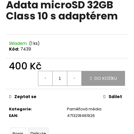
Adata microSD 32GB
produktu
a
je
Class 10 s adaptérem
0,0
j
z
í
5
t
hvězdiček.
?
Skladem
(1 ks)
Kód:
7439
400 Kč
HLEDAT
Měrná
DO KOŠÍKU
cena:
D
Zeptat se
Sdílet
o
p
Kategorie
:
Paměťová média
o
EAN
:
4713218461926
r
u
Popis
Diskuze