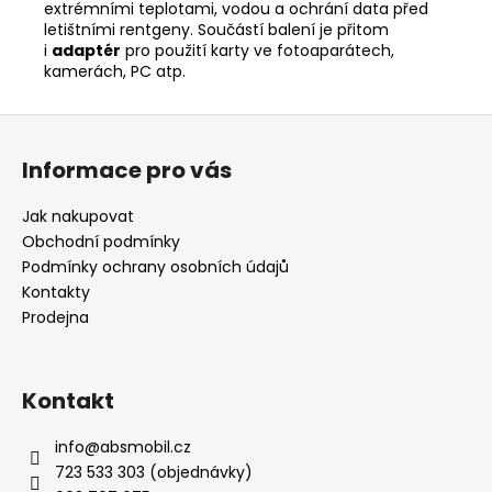
extrémními teplotami, vodou a ochrání data před
letištními rentgeny. Součástí balení je přitom
i
adaptér
pro použití karty ve fotoaparátech,
kamerách, PC atp.
Z
á
Informace pro vás
p
a
Jak nakupovat
t
Obchodní podmínky
í
Podmínky ochrany osobních údajů
Kontakty
Prodejna
Kontakt
info
@
absmobil.cz
723 533 303 (objednávky)