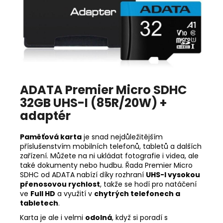
ADATA Premier Micro SDHC
32GB UHS-I (85R/20W) +
adaptér
Paměťová karta
je snad nejdůležitějším
příslušenstvím mobilních telefonů, tabletů a dalších
zařízení. Můžete na ni ukládat fotografie i videa, ale
také dokumenty nebo hudbu. Řada Premier Micro
SDHC od ADATA nabízí díky rozhraní
UHS-I vysokou
přenosovou rychlost
, takže se hodí pro natáčení
ve
Full
HD
a využití v
chytrých telefonech a
tabletech
.
Karta je ale i velmi
odolná
, když si poradí s