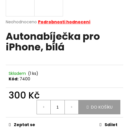
a
j
í
Průměrné
Neohodnoceno
Podrobnosti hodnocení
hodnocení
t
Autonabíječka pro
produktu
?
je
iPhone, bílá
0,0
z
5
hvězdiček.
HLEDAT
Skladem
(1 ks)
Kód:
7400
D
300 Kč
o
Měrná
p
DO KOŠÍKU
cena:
o
r
u
Zeptat se
Sdílet