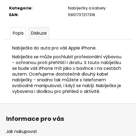
č
u
Kategorie
:
Nabíječky a kabely
j
EAN
:
5901737217318
e
m
e
Popis
Diskuze
Nabíječka do auta pro váš Apple iPhone.
MAGNETIC
SILICONE
Nabíječka se může pochlubit profesionální výbavou
CLEAR
- ochranou proti přehřátí i zkratu. S touto nabíječku
CASE
se bude váš iPhone mít jako v bavlnce i na cestách
autem. Oceňujeme dostatečně dlouhý kabel
350
nabíječky - snadno tak můžete s telefonem
Kč
svobodně manipulovat, i když se nabíjí. Nabíječka je
vybavena i diodkou pro přehled o aktivitě.
Z
á
Informace pro vás
p
a
Jak nakupovat