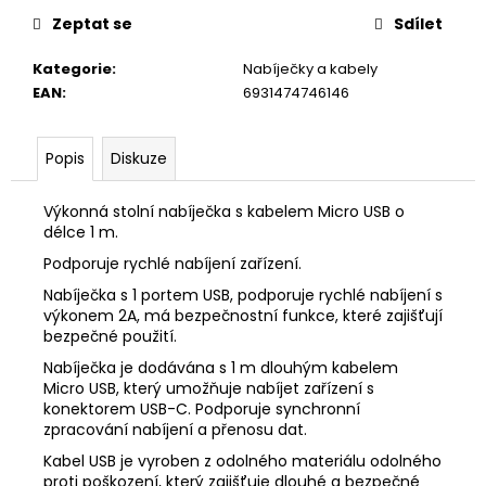
č
u
Zeptat se
Sdílet
j
Kategorie
:
Nabíječky a kabely
e
EAN
:
6931474746146
m
e
Popis
Diskuze
TVRZENÉ
SKLO
Výkonná stolní nabíječka s kabelem Micro USB o
S
délce 1 m.
ODBORNÝM
NALEPENÍM
Podporuje rychlé nabíjení zařízení.
ZDARMA
Nabíječka s 1 portem USB, podporuje rychlé nabíjení s
300
výkonem 2A, má bezpečnostní funkce, které zajišťují
Kč
bezpečné použití.
Nabíječka je dodávána s 1 m dlouhým kabelem
Micro USB, který umožňuje nabíjet zařízení s
konektorem USB-C. Podporuje synchronní
zpracování nabíjení a přenosu dat.
Kabel USB je vyroben z odolného materiálu odolného
proti poškození, který zajišťuje dlouhé a bezpečné