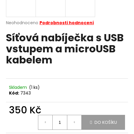
a
j
í
Průměrné
Neohodnoceno
Podrobnosti hodnocení
hodnocení
t
Síťová nabíječka s USB
produktu
?
je
vstupem a microUSB
0,0
z
kabelem
5
hvězdiček.
HLEDAT
Skladem
(1 ks)
Kód:
7343
D
o
350 Kč
p
o
Měrná
r
DO KOŠÍKU
cena:
u