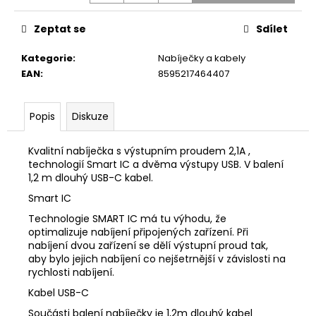
č
u
Zeptat se
Sdílet
j
e
Kategorie
:
Nabíječky a kabely
m
EAN
:
8595217464407
e
Popis
Diskuze
APPLE
IPHONE
14
Kvalitní nabíječka s výstupním proudem 2,1A ,
PRO
technologií Smart IC a dvěma výstupy USB. V balení
128GB
1,2 m dlouhý USB-C kabel.
GOLD
Smart IC
11
990
Technologie SMART IC má tu výhodu, že
Kč
optimalizuje nabíjení připojených zařízení. Při
nabíjení dvou zařízení se dělí výstupní proud tak,
aby bylo jejich nabíjení co nejšetrnější v závislosti na
rychlosti nabíjení.
Kabel USB-C
Součásti balení nabíječky je 1,2m dlouhý kabel