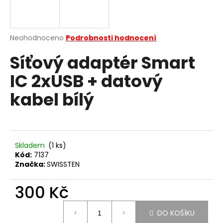
a
j
í
Průměrné
Neohodnoceno
Podrobnosti hodnocení
hodnocení
t
Síťový adaptér Smart
produktu
?
je
IC 2xUSB + datový
0,0
z
kabel bílý
5
hvězdiček.
HLEDAT
Skladem
(1 ks)
Kód:
7137
D
Značka:
SWISSTEN
o
p
300 Kč
o
r
Měrná
u
DO KOŠÍKU
cena: