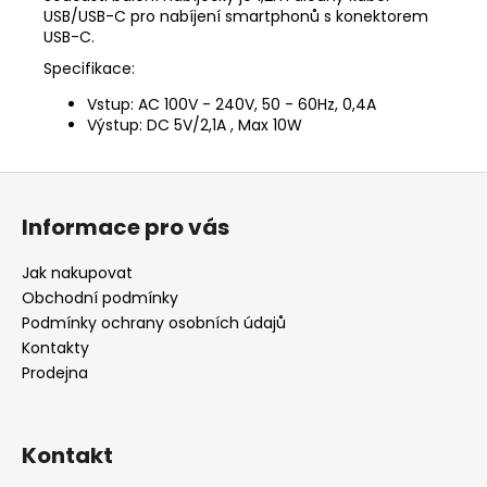
USB/USB-C pro nabíjení smartphonů s konektorem
USB-C.
Specifikace:
Vstup: AC 100V - 240V, 50 - 60Hz, 0,4A
Výstup: DC 5V/2,1A , Max 10W
Z
á
Informace pro vás
p
a
Jak nakupovat
t
Obchodní podmínky
í
Podmínky ochrany osobních údajů
Kontakty
Prodejna
Kontakt