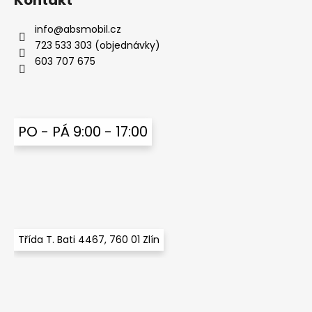
Kontakt
a
info
@
absmobil.cz
j
723 533 303 (objednávky)
í
603 707 675
t
?
PO - PÁ 9:00 - 17:00
HLEDAT
D
o
Třída T. Bati 4467, 760 01 Zlín
p
o
r
u