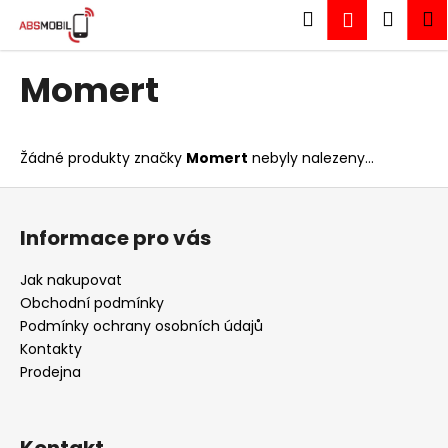
K
Přejít
Hledat
Náku
M
Přihlášen
na
o
obsah
Zpět
Zpět
košík
š
Momert
í
C
k
o
p
Žádné produkty značky
Momert
nebyly nalezeny...
o
Z
t
á
ř
Informace pro vás
p
e
a
Jak nakupovat
b
t
Obchodní podmínky
u
í
Podmínky ochrany osobních údajů
j
Kontakty
e
Prodejna
t
e
n